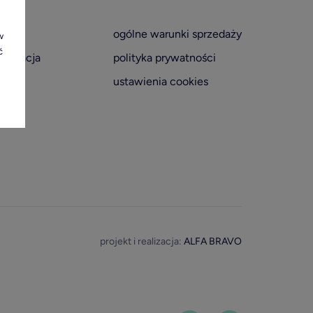
ogólne warunki sprzedaży
w
ć
tyfikacja
polityka prywatności
ustawienia cookies
projekt i realizacja:
ALFA BRAVO