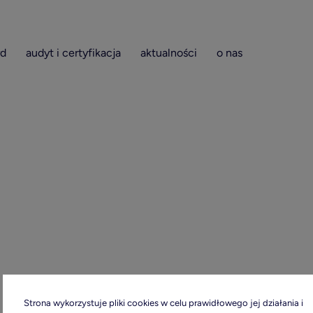
rd
audyt i certyfikacja
aktualności
o nas
Strona wykorzystuje pliki cookies w celu prawidłowego jej działania i