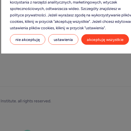
korzystania z narzędzi analitycznych, marketingowych, wtyczek
społecznościowych, odtwarzacza wideo. Szczegóły znajdziesz w
standard
polityce prywatności. Jeżeli wyrażasz zgodę na wykorzystywanie plikó
cookies, kliknij w przycisk "akceptuję wszystkie". Jeżeli chcesz edytowa
audyt i cer
ustawienia plików cookies, kliknij w przycisk "ustawienia".
o nas
nie akceptuję
ustawienia
akceptuję wszystkie
kontakt
stitute. all rights reserved.