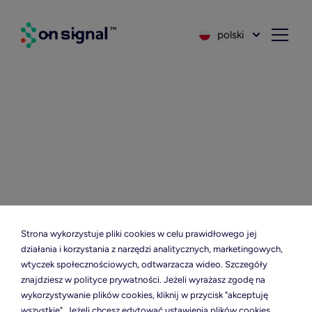
polski
Mobile Coverage Institute Sp. z o.o.
Strona wykorzystuje pliki cookies w celu prawidłowego jej
Krzemowa 6
działania i korzystania z narzędzi analitycznych, marketingowych,
Gdynia, Poland
wtyczek społecznościowych, odtwarzacza wideo. Szczegóły
info@onsignal.org
znajdziesz w polityce prywatności. Jeżeli wyrażasz zgodę na
wykorzystywanie plików cookies, kliknij w przycisk "akceptuję
wszystkie". Jeżeli chcesz edytować ustawienia plików cookies,