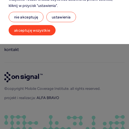
kliknij w przycisk "ustawienia".
nie akceptuję
ustawienia
standard
ogólne warunki sprzedaży
akceptuję wszystkie
audyt i certyfikacja
polityka prywatności
o nas
ustawienia cookies
kontakt
©copyright Mobile Coverage Institute. all rights reserved.
projekt i realizacja:
ALFA BRAVO