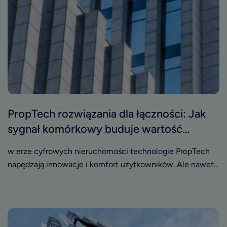
PropTech rozwiązania dla łączności: Jak
sygnał komórkowy buduje wartość
nieruchomości?
w erze cyfrowych nieruchomości technologie PropTech
napędzają innowacje i komfort użytkowników. Ale nawet
najbardziej zaawansowane systemy nie zadziałają bez
jednego, często pomijanego elementu – niezawodnego
sygnału komórkowego. Dowiedz się, dlaczego to właśnie
on stanowi fundament wszystkich PropTech rozwiązań dla