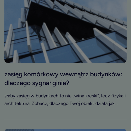
łączności i jak wpływa bezpośrednio na wartość oraz
konkurencyjność budynku.
zasięg komórkowy wewnątrz budynków:
dlaczego sygnał ginie?
słaby zasięg w budynkach to nie „wina kreski”, lecz fizyka i
architektura. Zobacz, dlaczego Twój obiekt działa jak
klatka Faradaya i co z tym zrobić.