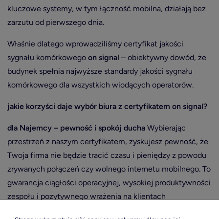
kluczowe systemy, w tym łączność mobilna, działają bez
zarzutu od pierwszego dnia.
Właśnie dlatego wprowadziliśmy certyfikat jakości
sygnału komórkowego
on signal
– obiektywny dowód, że
budynek spełnia najwyższe standardy jakości sygnału
komórkowego dla wszystkich wiodących operatorów.
jakie korzyści daje wybór biura z certyfikatem on signal?
dla Najemcy – pewność i spokój ducha
Wybierając
przestrzeń z naszym certyfikatem, zyskujesz pewność, że
Twoja firma nie będzie tracić czasu i pieniędzy z powodu
zrywanych połączeń czy wolnego internetu mobilnego. To
gwarancja ciągłości operacyjnej, wysokiej produktywności
zespołu i pozytywnego wrażenia na klientach
odwiedzających Twoje biuro. Zamiast negocjować